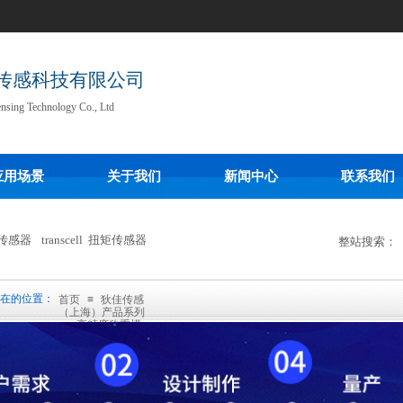
传感科技有限公司
ensing Technology Co., Ltd
应用场景
关于我们
新闻中心
联系我们
传感器
transcell
扭矩传感器
整站搜索：
在的位置：
首页
≡
狄佳传感
（上海）产品系列
≡
高精度称重模
块专区（毫克/微克
级）
≡
高精度称
重专区（毫克级）