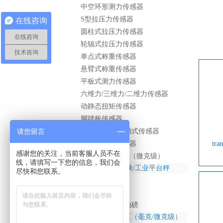
中空环形测力传感器
S型拉压力传感器
在线咨询
圆柱式拉压力传感器
在线咨询
轮辐式拉压力传感器
技术咨询
单点式称重传感器
悬臂式称重传感器
平板式测力传感器
六维力/三维力/二维力传感器
动静态扭矩传感器
脚踏板传感器
请您留言
张力传感器/轴销式传感器
tr
压电动态力传感器
感谢您的关注，当前客服人员不在
电磁力称重模块（微克级）
线，请填写一下您的信息，我们会
称重传感器/称重模块/工业平台秤
尽快和您联系。
称重传感器
称重模块
工业平台秤/小地磅
高精度称重模块专区（毫克/微克级）